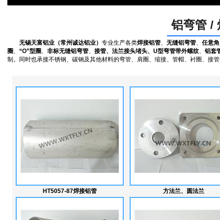
铝弯管 /
无锡天富铝业（常州诚达铝业）
专业生产各类
焊接铝管
、
无缝铝弯管
、
任意角
圈
、
“O”型圈
、
非标无缝铝弯管
、
接管、法兰接头堵头、U型弯管带外螺纹
、
铝套
制。同时也承接不锈钢、碳钢及其他材料的弯管、肩圈、缩接、管帽、衬圈、接管
HT5057-87焊接铝管
方法兰、圆法兰