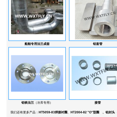
船舶专用法兰成套
铝套管
铝铁法兰
（冷库专用）
接管
我们还有更多产品：
HT5059-83焊接衬圈
、
HT2004-82 "O"型圈
、
铝封头