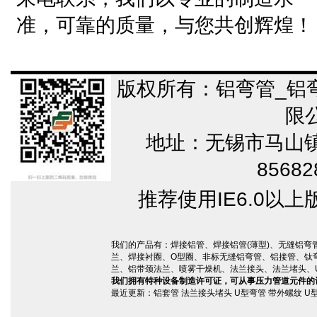
准，可靠的质量，与您共创辉煌！
版权所有：铝弯管_铝
限
地址：无锡市马山镇 电
85682
推荐使用IE6.0以上
我们的产品有：
焊接铝管
、
焊接铝管(薄型)
、
无缝铝弯
兰
、
焊接衬圈
、
O型圈
、
非标无缝铝弯管
、
铝接管
、
钛
兰
、
铝带颈法兰
、
喷雾干燥机
、
法兰接头、法兰堵头、
我们拥有特种设备制造许可证，可从事压力管道元件的
最近更新：
铝套管
法兰接头堵头
U型弯管 带外螺纹
U