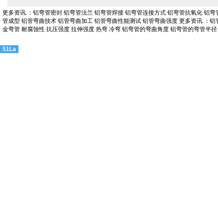
更多资讯
.：
铝弯管密封
铝弯管法兰
铝弯管焊接
铝弯管连接方式
铝弯管抗氧化
铝弯
管成型
铝管弯曲技术
铝管弯曲加工
铝管弯曲性能测试
铝管弯曲强度
更多资讯
.：
铝
金弯管
耐腐蚀性
抗压强度
拉伸强度
热弯
冷弯
铝弯管的弯曲角度
铝弯管的弯管半径
51La